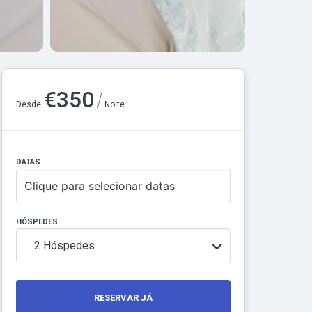
/
€
350
Desde
Noite
DATAS
Clique para selecionar datas
HÓSPEDES
2
Hóspedes
RESERVAR JÁ